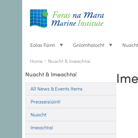
Eolas Fúinn
Gníomhaíocht
Nuach
Breadcrumbs
You
Home
Nuacht & Imeachtaí
are
Ime
Nuacht & Imeachtaí
here:
All News & Events Items
Preaseisiúintí
Nuacht
Imeachtaí