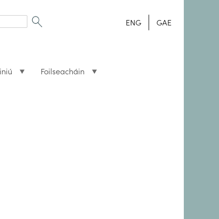
ENG
GAE
iniú
Foilseacháin