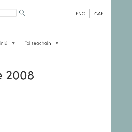
ENG
GAE
iniú
Foilseacháin
e 2008