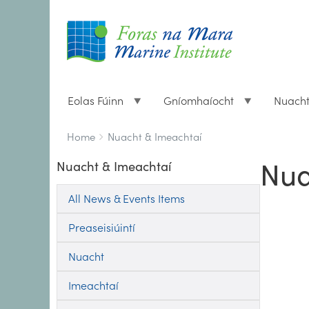
Eolas Fúinn
Gníomhaíocht
Nuach
Breadcrumbs
You
Home
Nuacht & Imeachtaí
are
Nua
Nuacht & Imeachtaí
here:
All News & Events Items
Preaseisiúintí
Nuacht
Imeachtaí