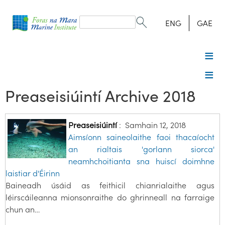
Search
form
Search
ENG
GAE
Preaseisiúintí Archive 2018
Preaseisiúintí
:
Samhain 12, 2018
Aimsíonn saineolaithe faoi thacaíocht
an rialtais 'gorlann siorca'
neamhchoitianta sna huiscí doimhne
laistiar d'Éirinn
Baineadh úsáid as feithicil chianrialaithe agus
léirscáileanna mionsonraithe do ghrinneall na farraige
chun an…