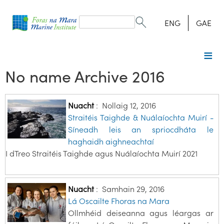
Search
form
Search
ENG
GAE
No name Archive 2016
Nuacht
:
Nollaig 12, 2016
Straitéis Taighde & Nuálaíochta Muirí -
Síneadh leis an spriocdháta le
haghaidh aighneachtaí
I dTreo Straitéis Taighde agus Nuálaíochta Muirí 2021
Nuacht
:
Samhain 29, 2016
Lá Oscailte Fhoras na Mara
Ollmhéid deiseanna agus léargas ar