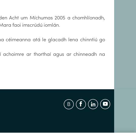
8 den Acht um Míchumas 2005 a chomhlíonadh,
 Mara faoi imscrúdú iomlán.
na céimeanna atá le glacadh lena chinntiú go
rí achoimre ar thorthaí agus ar chinneadh na