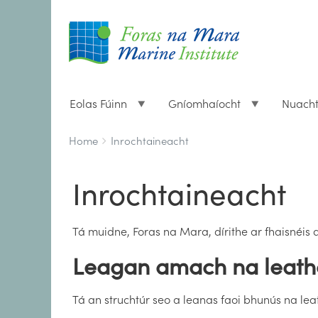
Eolas Fúinn
Gníomhaíocht
Nuach
Breadcrumbs
You
Home
Inrochtaineacht
are
here:
Inrochtaineacht
Tá muidne, Foras na Mara, dírithe ar fhaisnéis a
Leagan amach na leath
Tá an struchtúr seo a leanas faoi bhunús na l