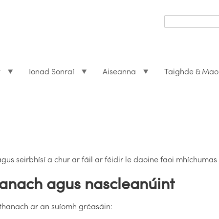
Search
form
Search
t
Ionad Sonraí
Aiseanna
Taighde & Mao
gus seirbhísí a chur ar fáil ar féidir le daoine faoi mhíchumas
anach agus nascleanúint
eathanach ar an suíomh gréasáin: