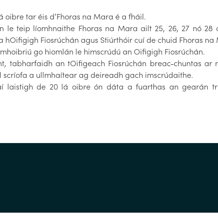
 oibre tar éis d’Fhoras na Mara é a fháil.
le teip líomhnaithe Fhoras na Mara ailt 25, 26, 27 nó 2
 hOifigigh Fiosrúchán agus Stiúrthóir cuí de chuid Fhoras na
omhoibriú go hiomlán le himscrúdú an Oifigigh Fiosrúchán.
t, tabharfaidh an tOifigeach Fiosrúchán breac-chuntas ar 
l scríofa a ullmhaítear ag deireadh gach imscrúdaithe.
í laistigh de 20 lá oibre ón dáta a fuarthas an gearán t