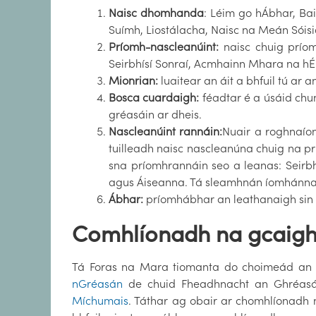
Naisc dhomhanda
: Léim go hÁbhar, Bai
Suímh, Liostálacha, Naisc na Meán Sóisi
Príomh-nascleanúint:
naisc chuig prío
Seirbhísí Sonraí, Acmhainn Mhara na h
Mionrian:
luaitear an áit a bhfuil tú ar 
Bosca cuardaigh:
féadtar é a úsáid chu
gréasáin ar dheis.
Nascleanúint rannáin:
Nuair a roghnaíon
tuilleadh naisc nascleanúna chuig na pr
sna príomhrannáin seo a leanas: Seirb
agus Áiseanna. Tá sleamhnán íomhánna ar
Ábhar:
príomhábhar an leathanaigh sin in
Comhlíonadh na gcaig
Tá Foras na Mara tiomanta do choimeád an t
nGréasán
de chuid Fheadhnacht an Ghréa
Míchumais
. Táthar ag obair ar chomhlíonadh 