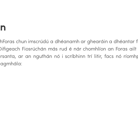
án
bhForas chun imscrúdú a dhéanamh ar ghearáin a dhéantar fao
ifigeach Fiosrúchán más rud é nár chomhlíon an Foras ail
anta, ar an nguthán nó i scríbhinn trí litir, facs nó río
teagmhála: