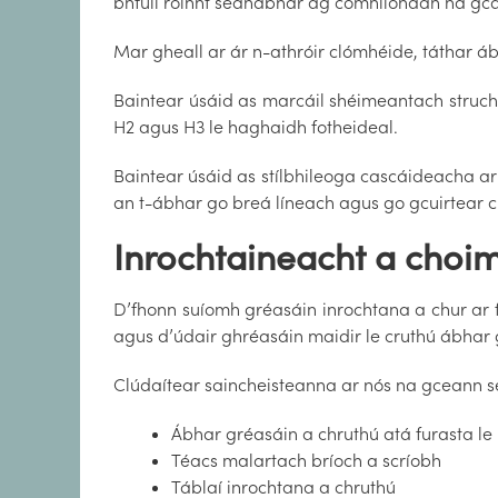
bhfuil roinnt seanábhar ag comhlíonadh na gcai
Mar gheall ar ár n-athróir clómhéide, táthar á
Baintear úsáid as marcáil shéimeantach struch
H2 agus H3 le haghaidh fotheideal.
Baintear úsáid as stílbhileoga cascáideacha a
an t-ábhar go breá líneach agus go gcuirtear c
Inrochtaineacht a choi
D’fhonn suíomh gréasáin inrochtana a chur ar fá
agus d’údair ghréasáin maidir le cruthú ábhar 
Clúdaítear saincheisteanna ar nós na gceann se
Ábhar gréasáin a chruthú atá furasta le
Téacs malartach bríoch a scríobh
Táblaí inrochtana a chruthú