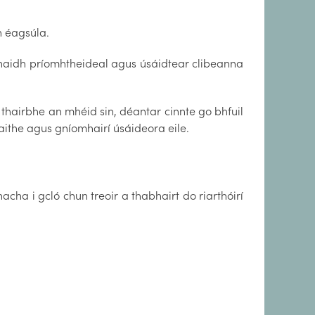
n éagsúla.
ghaidh príomhtheideal agus úsáidtear clibeanna
hairbhe an mhéid sin, déantar cinnte go bhfuil
ithe agus gníomhairí úsáideora eile.
cha i gcló chun treoir a thabhairt do riarthóirí