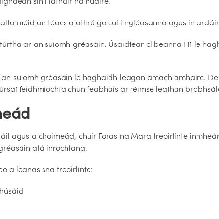
ghdeán sin i láthair na huaire.
balta méid an téacs a athrú go cuí i ngléasanna agus in ardái
túrtha ar an suíomh gréasáin. Úsáidtear clibeanna H1 le ha
r an suíomh gréasáin le haghaidh leagan amach amhairc. De t
úrsaí feidhmíochta chun feabhais ar réimse leathan brabhsála
meád
il agus a choimeád, chuir Foras na Mara treoirlínte inmheána
gréasáin atá inrochtana.
o a leanas sna treoirlínte:
 húsáid