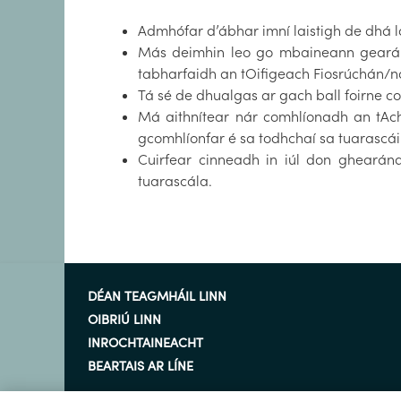
Admhófar d’ábhar imní laistigh de dhá lá
Más deimhin leo go mbaineann gearán 
tabharfaidh an tOifigeach Fiosrúchán/na
Tá sé de dhualgas ar gach ball foirne c
Má aithnítear nár comhlíonadh an tAch
gcomhlíonfar é sa todhchaí sa tuarascái
Cuirfear cinneadh in iúl don ghearána
tuarascála.
DÉAN TEAGMHÁIL LINN
OIBRIÚ LINN
INROCHTAINEACHT
BEARTAIS AR LÍNE