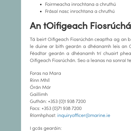
Foirmeacha inrochtana a chruthú
Frásaí nasc inrochtana a chruthú
An tOifigeach Fiosrúch
Tá beirt Oifigeach Fiosrúchán ceaptha ag an 
le duine ar bith gearán a dhéanamh leis an O
Féadtar gearán a dhéanamh trí chuairt phears
Oifigeach Fiosrúchán. Seo a leanas na sonraí 
Foras na Mara
Rinn Mhíl
Órán Mór
Gaillimh
Guthán: +353 (0)1 938 7200
Facs: +353 (0)71 938 7200
Ríomhphost:
inquiryofficer@marine.ie
I gcás gearáin: