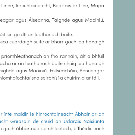
 Linne, Inrochtaineacht, Beartais ar Líne, Mapa
neagar agus Áiseanna, Taighde agus Maoiniú,
áit sin go dtí an leathanach baile.
osca cuardaigh suite ar bharr gach leathanaigh
 príomhleathanach an fho-rannáin, áit a bhfuil
reacha ar an leathanach baile chuig leathanaigh
Taighde agus Maoiniú, Foilseacháin, Bonneagar
mhaíochtaí sna seirbhísí a chuirimid ar fáil.
irlínte maidir le hInrochtaineacht Ábhair ar an
neacht Gréasáin de chuid an Údaráis Náisiúnta
dh gach ábhar nua comhlíontach, b’fhéidir nach