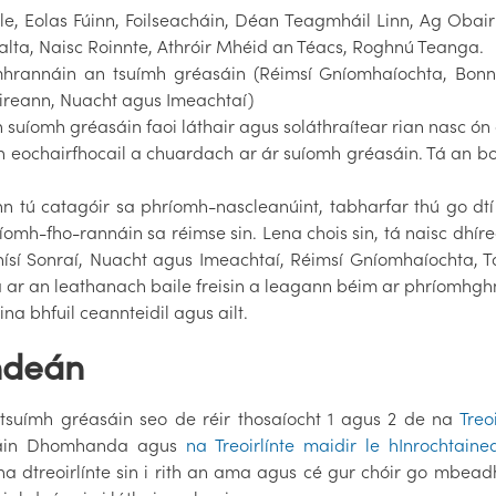
le, Eolas Fúinn, Foilseacháin, Déan Teagmháil Linn, Ag Obair
alta, Naisc Roinnte, Athróir Mhéid an Téacs, Roghnú Teanga.
mhrannáin an tsuímh gréasáin (Réimsí Gníomhaíochta, Bon
Éireann, Nuacht agus Imeachtaí)
an suíomh gréasáin faoi láthair agus soláthraítear rian nasc ón 
n eochairfhocail a chuardach ar ár suíomh gréasáin. Tá an b
n tú catagóir sa phríomh-nascleanúint, tabharfar thú go dtí
íomh-fho-rannáin sa réimse sin. Lena chois sin, tá naisc dhí
hísí Sonraí, Nuacht agus Imeachtaí, Réimsí Gníomhaíochta, 
 an leathanach baile freisin a leagann béim ar phríomhghnío
a bhfuil ceannteidil agus ailt.
hdeán
suímh gréasáin seo de réir thosaíocht 1 agus 2 de na
Treo
sáin Dhomhanda agus
na Treoirlínte maidir le hInrochtai
na dtreoirlínte sin i rith an ama agus cé gur chóir go mbea