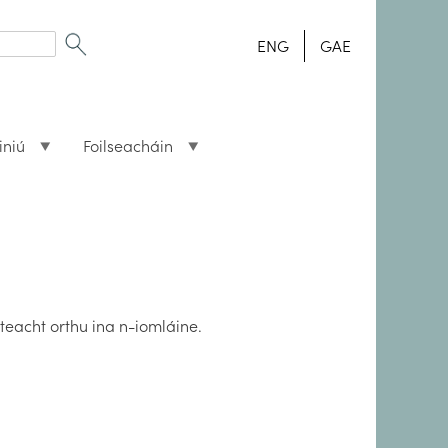
ENG
GAE
iniú
Foilseacháin
 teacht orthu ina n-iomláine.