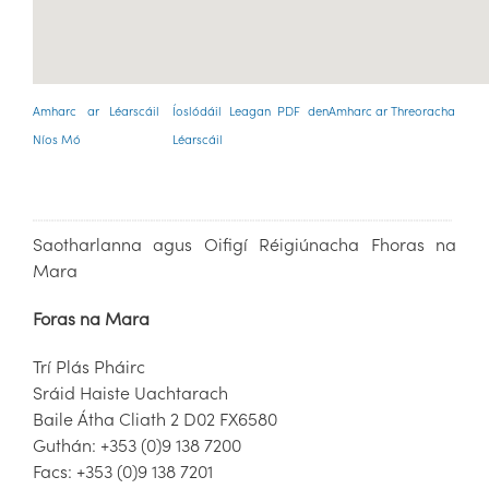
Amharc ar Léarscáil
Íoslódáil Leagan PDF den
Amharc ar Threoracha
Níos Mó
Léarscáil
Saotharlanna agus Oifigí Réigiúnacha Fhoras na
Mara
Foras na Mara
Trí Plás Pháirc
Sráid Haiste Uachtarach
Baile Átha Cliath 2 D02 FX6580
Guthán: +353 (0)9 138 7200
Facs: +353 (0)9 138 7201