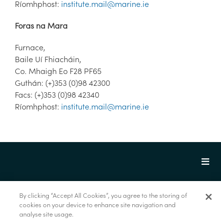
Ríomhphost:
institute.mail@marine.ie
Foras na Mara
Furnace,
Baile Uí Fhiacháin,
Co. Mhaigh Eo F28 PF65
Guthán: (+)353 (0)98 42300
Facs: (+)353 (0)98 42340
Ríomhphost:
institute.mail@marine.ie
By clicking “Accept All Cookies”, you agree to the storing of
© Foras na Mara 2022
cookies on your device to enhance site navigation and
analyse site usage.