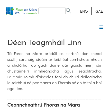
Search
form
Search
ENG
GAE
Déan Teagmháil Linn
Tá Foras na Mara bródúil as seirbhís den chéad
scoth, sárchaighdeáin ar leibhéal comhsheasmhach
a sholáthar do gach duine dár gcustaiméirí, idir
chustaiméirí inmheánacha agus seachtracha.
Fáiltímid roimh d’aiseolas faoi do chuid déileálacha
le seirbhísí nó pearsanra an Fhorais nó an taithí a bhí
agat leo.
Ceanncheathrú Fhoras na Mara