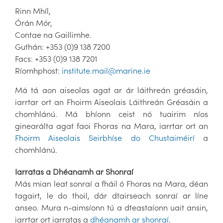
Rinn Mhíl,
Órán Mór,
Contae na Gaillimhe.
Guthán: +353 (0)9 138 7200
Facs: +353 (0)9 138 7201
Ríomhphost:
institute.mail@marine.ie
Má tá aon aiseolas agat ar ár láithreán gréasáin,
iarrtar ort an Fhoirm Aiseolais Láithreán Gréasáin a
chomhlánú. Má bhíonn ceist nó tuairim níos
ginearálta agat faoi Fhoras na Mara, iarrtar ort an
Fhoirm Aiseolais Seirbhíse do Chustaiméirí
a
chomhlánú.
Iarratas a Dhéanamh ar Shonraí
Más mian leat sonraí a fháil ó Fhoras na Mara, déan
tagairt, le do thoil, dár dtairseach sonraí ar líne
anseo. Mura n-aimsíonn tú a dteastaíonn uait ansin,
iarrtar ort iarratas a
dhéanamh ar shonraí
.