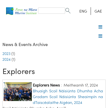
Search
form
Search
ENG
GAE
News & Events Archive
2023
(1)
2024
(1)
Explorers
Explorers News
:
Meitheamh 17, 2024
Bhuaigh Scoil Náisiúnta Dhumha Acha
Gradam Scoil Náisiúnta Sheaimpín na
dTaiscéalaithe Aigéan, 2024