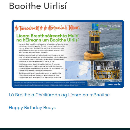
Baoithe Uirlisí
Lá Breithe á Cheiliúradh ag Líonra na mBaoithe
Happy Birthday Buoys