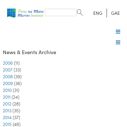
Search
form
Search
ENG
GAE
News & Events Archive
2006
(11)
2007
(33)
2008
(39)
2009
(36)
2010
(31)
2011
(24)
2012
(28)
2013
(35)
2014
(37)
2015
(46)