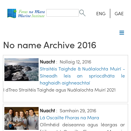
Search
form
Search
ENG
GAE
No name Archive 2016
Nuacht
:
Nollaig 12, 2016
Straitéis Taighde & Nuálaíochta Muirí -
Síneadh leis an spriocdháta le
haghaidh aighneachtaí
I dTreo Straitéis Taighde agus Nuálaíochta Muirí 2021
Nuacht
:
Samhain 29, 2016
Lá Oscailte Fhoras na Mara
Ollmhéid deiseanna agus léargas ar