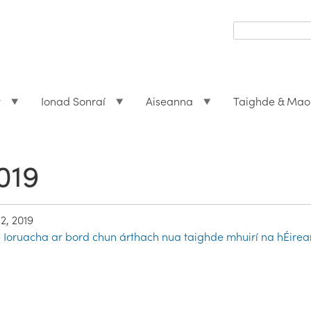
Search
form
Search
t
Ionad Sonraí
Aiseanna
Taighde & Mao
019
2, 2019
ge Ioruacha ar bord chun árthach nua taighde mhuirí na hÉir