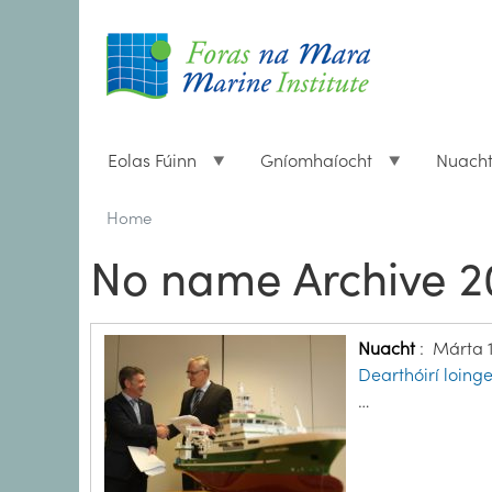
Eolas Fúinn
Gníomhaíocht
Nuach
Breadcrumbs
You
Home
are
No name Archive 2
here:
Nuacht
:
Márta 1
Dearthóirí loin
…