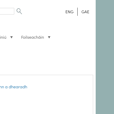
ENG
GAE
iniú
Foilseacháin
eann a dhearadh