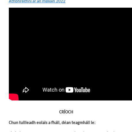
Athbhreithní ar an mBliain 2022
CRÍOCH
Chun tuilleadh eolais a fháil, déan teagmháil le: