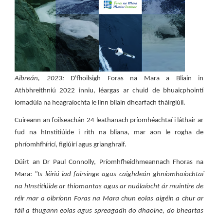
Aibreán, 2023:
D'fhoilsigh Foras na Mara a Bliain in
Athbhreithniú 2022 inniu, léargas ar chuid de bhuaicphointí
iomadúla na heagraíochta le linn bliain dhearfach tháirgiúil.
Cuireann an foilseachán 24 leathanach príomhéachtaí i láthair ar
fud na hInstitiúide i rith na bliana, mar aon le rogha de
phríomhfhíricí, figiúirí agus grianghraif.
Dúirt an Dr Paul Connolly, Príomhfheidhmeannach Fhoras na
Mara:
"Is léiriú iad fairsinge agus caighdeán ghníomhaíochtaí
na hInstitiúide ar thiomantas agus ar nuálaíocht ár muintire de
réir mar a oibríonn Foras na Mara chun eolas aigéin a chur ar
fáil a thugann eolas agus spreagadh do dhaoine, do bheartas