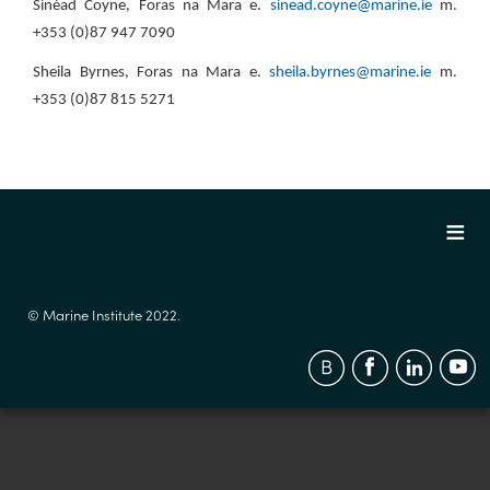
Sinéad Coyne, Foras na Mara e.
sinead.coyne@marine.ie
m.
+353 (0)87 947 7090
Sheila Byrnes, Foras na Mara e.
sheila.byrnes@marine.ie
m.
+353 (0)87 815 5271
© Marine Institute 2022.