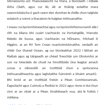
Idirnáisiúnta um Thaiscéalaíocht na Mara, a tionóladh i mBaile
Átha Cliath, agus cur léi, áit ar tháinig eolaithe mara
ceannródaíocha ó gach cearn den domhan le chéile chun taighde
eolaíoch a roinnt a thacaíonn le haigéan inbhuanaithe.
I measc na bpríomhimeachtaí agus na bpríomhthionscnamh eile i
rith na bliana bhí cuairt Uachtarán na Portaingéile, Marcelo
Rebelo de Sousa, agus Uachtarán na hÉireann, Michael D
Higgins, ar an RV Tom Crean nuachoimisiúnaithe, seoladh an
chláir Our Shared Ocean, ag cur Stocleabhar 2022 i láthair an
Rialtais agus ag táirgeadh an chéad Treochlár um Ghníomhú ar
son na hAeráide de chuid na hInstitiúide (ina leagtar amach
conas a oibreoidh an Institiúid chun a spriocanna
inbhuanaitheachta agus laghdaithe fuinnimh a bhaint amach).
Bhí bród ar an Institiúid freisin a Plean Comhionannais,
Éagsúlacht agus Cuimsiú a fhoilsiú in 2022 agus rinne sí dul chun
cinn ar an obair ar a Plean Straitéiseach nua, atá le foilsiú i
mbliana.