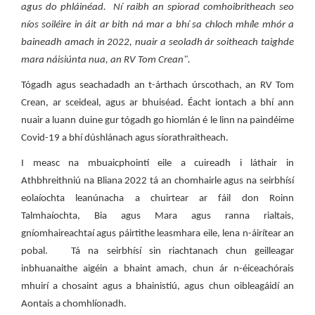
agus do phláinéad. Ní raibh an spiorad comhoibritheach seo
níos soiléire in áit ar bith ná mar a bhí sa chloch mhíle mhór a
baineadh amach in 2022, nuair a seoladh ár soitheach taighde
mara náisiúnta nua, an RV Tom Crean".
Tógadh agus seachadadh an t-árthach úrscothach, an RV Tom
Crean, ar sceideal, agus ar bhuiséad. Éacht iontach a bhí ann
nuair a luann duine gur tógadh go hiomlán é le linn na paindéime
Covid-19 a bhí dúshlánach agus síorathraitheach.
I measc na mbuaicphointí eile a cuireadh i láthair in
Athbhreithniú na Bliana 2022 tá an chomhairle agus na seirbhísí
eolaíochta leanúnacha a chuirtear ar fáil don Roinn
Talmhaíochta, Bia agus Mara agus ranna rialtais,
gníomhaireachtaí agus páirtithe leasmhara eile, lena n-áirítear an
pobal. Tá na seirbhísí sin riachtanach chun geilleagar
inbhuanaithe aigéin a bhaint amach, chun ár n-éiceachórais
mhuirí a chosaint agus a bhainistiú, agus chun oibleagáidí an
Aontais a chomhlíonadh.