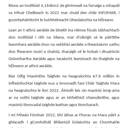
Rinne an Institiúid 4,164km2 de ghrinneall na farraige a mhapáil
sa Mhuir Cheilteach in 2022 mar chuid den chlár INFOMAR, i
gcomhpháirtíocht le Suirbhéireacht Gheolaíochta na hÉireann.
Lean an t-athrú aeráide de bheith ina réimse fócais tábhachtach
don Institiúid i rith na bliana, mar d'oibrigh sé le páirtithe
leasmhara aeráide chun na seirbhísí aeráide a theastaíonn uathu
don fhearann muirí a shainiú, thacaigh sé le hobair i dtuairisciú
Gníomhartha Aeráide agus tacaíocht leanúnach do thaighde na
hÉireann ar athrú aeráide.
Riar Oifig Maoinithe Taighde na heagraíochta €7.6 milliún in
infheistíochtaí taighde nua a bronnadh faoi Chlár Taighde Mara
na heagraíochta le linn 2022. Áiríodh leis sin maoiniú long-ama
ar na soithí taighde agus ar an bhfeithicil chianoibrithe, agus
maoiniú tionscadal taighde leathan agus tioncharach.
I mí Mheán Fómhair 2022, bhí áthas ar Fhoras na Mara páirt a
ghlacadh i gComhdháil Bhliantúil Eolaíochta an Chomhairle