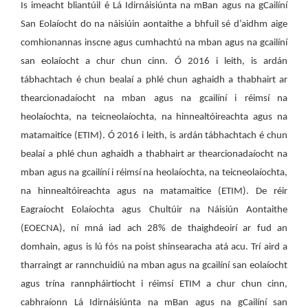
Is imeacht bliantúil é Lá Idirnáisiúnta na mBan agus na gCailíní
San Eolaíocht do na náisiúin aontaithe a bhfuil sé d’aidhm aige
comhionannas inscne agus cumhachtú na mban agus na gcailíní
san eolaíocht a chur chun cinn. Ó 2016 i leith, is ardán
tábhachtach é chun bealaí a phlé chun aghaidh a thabhairt ar
thearcionadaíocht na mban agus na gcailíní i réimsí na
heolaíochta, na teicneolaíochta, na hinnealtóireachta agus na
matamaitice (ETIM). Ó 2016 i leith, is ardán tábhachtach é chun
bealaí a phlé chun aghaidh a thabhairt ar thearcionadaíocht na
mban agus na gcailíní i réimsí na heolaíochta, na teicneolaíochta,
na hinnealtóireachta agus na matamaitice (ETIM). De réir
Eagraíocht Eolaíochta agus Chultúir na Náisiún Aontaithe
(EOECNA), ní mná iad ach 28% de thaighdeoirí ar fud an
domhain, agus is lú fós na poist shinsearacha atá acu. Trí aird a
tharraingt ar rannchuidiú na mban agus na gcailíní san eolaíocht
agus trína rannpháirtíocht i réimsí ETIM a chur chun cinn,
cabhraíonn Lá Idirnáisiúnta na mBan agus na gCailíní san