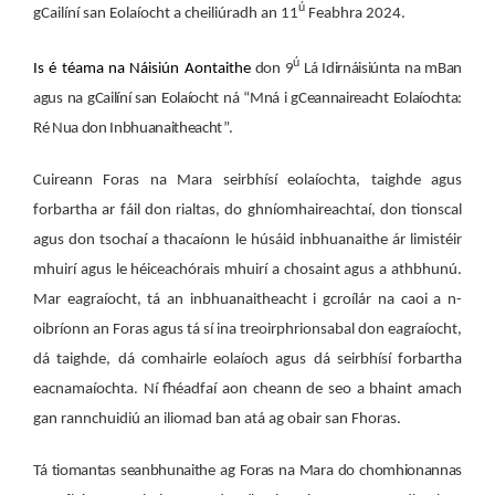
ú
gCailíní san Eolaíocht a cheiliúradh an 11
Feabhra 2024.
ú
Is é téama na Náisiún Aontaithe
don 9
Lá Idirnáisiúnta na mBan
agus na gCailíní san Eolaíocht ná “Mná i gCeannaireacht Eolaíochta:
Ré Nua don Inbhuanaitheacht”.
Cuireann Foras na Mara seirbhísí eolaíochta, taighde agus
forbartha ar fáil don rialtas, do ghníomhaireachtaí, don tionscal
agus don tsochaí a thacaíonn le húsáid inbhuanaithe ár limistéir
mhuirí agus le héiceachórais mhuirí a chosaint agus a athbhunú.
Mar eagraíocht, tá an inbhuanaitheacht i gcroílár na caoi a n-
oibríonn an Foras agus tá sí ina treoirphrionsabal don eagraíocht,
dá taighde, dá comhairle eolaíoch agus dá seirbhísí forbartha
eacnamaíochta. Ní fhéadfaí aon cheann de seo a bhaint amach
gan rannchuidiú an iliomad ban atá ag obair san Fhoras.
Tá tiomantas seanbhunaithe ag Foras na Mara do chomhionannas