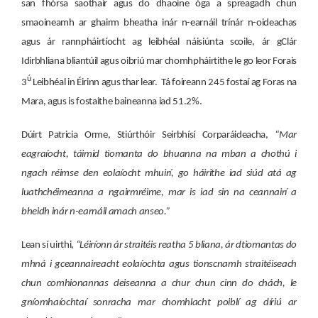
san fhórsa saothair agus do dhaoine óga a spreagadh chun
smaoineamh ar ghairm bheatha inár n-earnáil trínár n-oideachas
agus ár rannpháirtíocht ag leibhéal náisiúnta scoile, ár gClár
Idirbhliana bliantúil agus oibriú mar chomhpháirtithe le go leor Forais
ú
3
Leibhéal in Éirinn agus thar lear. Tá foireann 245 fostaí ag Foras na
Mara, agus is fostaithe baineanna iad 51.2%.
Dúirt Patricia Orme, Stiúrthóir Seirbhísí Corparáideacha,
“Mar
eagraíocht, táimid tiomanta do bhuanna na mban a chothú i
ngach réimse den eolaíocht mhuirí, go háirithe iad siúd atá ag
luathchéimeanna a ngairmréime, mar is iad sin na ceannairí a
bheidh inár n-earnáil amach anseo.”
Lean sí uirthi,
“Léiríonn ár straitéis reatha 5 bliana, ár dtiomantas do
mhná i gceannaireacht eolaíochta agus tionscnamh straitéiseach
chun comhionannas deiseanna a chur chun cinn do chách, le
gníomhaíochtaí sonracha mar chomhlacht poiblí ag díriú ar