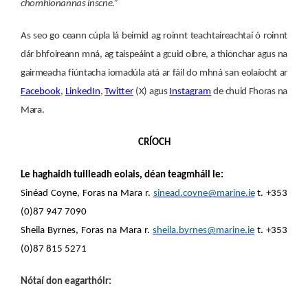
chomhionannas inscne.”
As seo go ceann cúpla lá beimid ag roinnt teachtaireachtaí ó roinnt
dár bhfoireann mná, ag taispeáint a gcuid oibre, a thionchar agus na
gairmeacha fiúntacha iomadúla atá ar fáil do mhná san eolaíocht ar
Facebook
,
LinkedIn
,
Twitter
(X) agus
Instagram
de chuid Fhoras na
Mara.
CRÍOCH
Le haghaidh tuilleadh eolais, déan teagmháil le:
Sinéad Coyne, Foras na Mara r.
sinead.coyne@marine.ie
t. +353
(0)87 947 7090
Sheila Byrnes, Foras na Mara r.
sheila.byrnes@marine.ie
t. +353
(0)87 815 5271
Nótaí don eagarthóir: