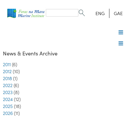
Search
form
Search
ENG
GAE
News & Events Archive
2011
(6)
2012
(10)
2018
(1)
2022
(6)
2023
(8)
2024
(12)
2025
(18)
2026
(11)