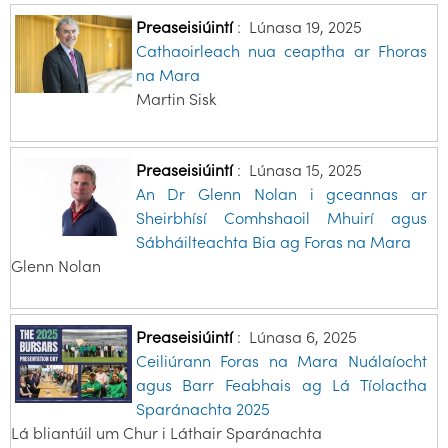
Preaseisiúintí
:
Lúnasa 19, 2025
Cathaoirleach nua ceaptha ar Fhoras
na Mara
Martin Sisk
Preaseisiúintí
:
Lúnasa 15, 2025
An Dr Glenn Nolan i gceannas ar
Sheirbhísí Comhshaoil Mhuirí agus
Sábháilteachta Bia ag Foras na Mara
Glenn Nolan
Preaseisiúintí
:
Lúnasa 6, 2025
Ceiliúrann Foras na Mara Nuálaíocht
agus Barr Feabhais ag Lá Tíolactha
Sparánachta 2025
Lá bliantúil um Chur i Láthair Sparánachta