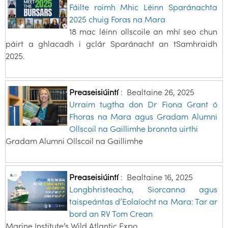
Fáilte roimh Mhic Léinn Sparánachta
2025 chuig Foras na Mara
18 mac léinn ollscoile an mhí seo chun
páirt a ghlacadh i gclár Sparánacht an tSamhraidh
2025.
Preaseisiúintí
:
Bealtaine 26, 2025
Urraim tugtha don Dr Fiona Grant ó
Fhoras na Mara agus Gradam Alumni
Ollscoil na Gaillimhe bronnta uirthi
Gradam Alumni Ollscoil na Gaillimhe
Preaseisiúintí
:
Bealtaine 16, 2025
Longbhristeacha, Siorcanna agus
taispeántas d’Eolaíocht na Mara: Tar ar
bord an RV Tom Crean
Marine Institute’s Wild Atlantic Expo