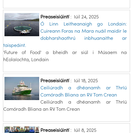
Preaseisiúintí
:
Iúil 24, 2025
Ó Linn Leitheanaigh go Londain:
Cuireann Foras na Mara nuáil maidir le
dobharshaothrú inbhuanaithe ar
taispeáint.
'Future of Food' a bheidh ar siúl i Músaem na
hEolaíochta, Londain
Preaseisiúintí
:
Iúil 18, 2025
Ceiliúradh a dhéanamh ar Thríú
Comóradh Bliana an RV Tom Crean
Ceiliúradh a dhéanamh ar Thríú
Comóradh Bliana an RV Tom Crean
Preaseisiúintí
:
Iúil 8, 2025