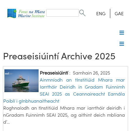
Search
form
Search
ENG
GAE
Preaseisiúintí Archive 2025
Preaseisiúintí
:
Samhain 26, 2025
Ainmníodh an tInstitiúid Mhara mar
Iarrthóir Deiridh in Gradam Fuinnimh
SEAI 2025 as Ceannaireacht Earnála
Poiblí i gInbhuanaitheacht
Roghnaíodh an tInstitiúid Mhara mar iarrthóir deiridh i
nGradam Fuinnimh SEAI 2025, ag aithint deich mbliana
d’…