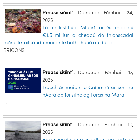
Preaseisiúintí
:
Deireadh Fómhair 24,
2025
Tá an Institiúid Mhuirí tar éis maoiniú
€1.5 milliún a cheadú do thionscadal
mór uile-oileánda maidir le hathbhunú an dúlra.
BRICONS
Preaseisiúintí
:
Deireadh Fómhair 17,
2025
Treochlár maidir le Gníomhú ar son na
hAeráide foilsithe ag Foras na Mara
…
Preaseisiúintí
:
Deireadh Fómhair 10,
2025
Baoi sonraí nua a úsáidtear ag Loch na