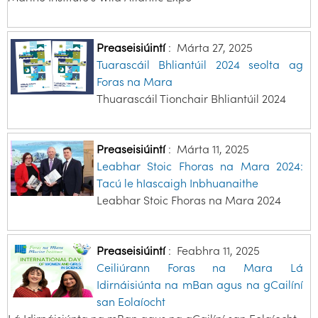
Preaseisiúintí
:
Márta 27, 2025
Tuarascáil Bhliantúil 2024 seolta ag
Foras na Mara
Thuarascáil Tionchair Bhliantúil 2024
Preaseisiúintí
:
Márta 11, 2025
Leabhar Stoic Fhoras na Mara 2024:
Tacú le hIascaigh Inbhuanaithe
Leabhar Stoic Fhoras na Mara 2024
Preaseisiúintí
:
Feabhra 11, 2025
Ceiliúrann Foras na Mara Lá
Idirnáisiúnta na mBan agus na gCailíní
san Eolaíocht