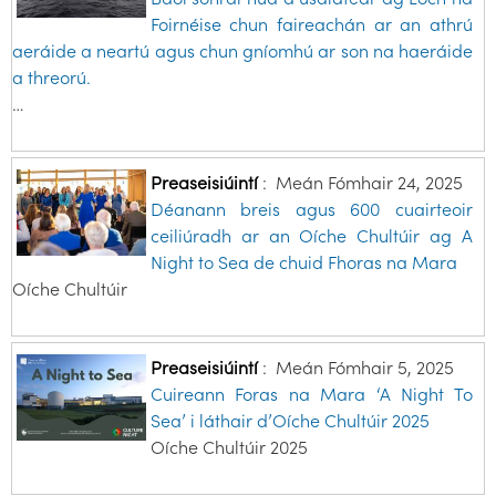
Foirnéise chun faireachán ar an athrú
aeráide a neartú agus chun gníomhú ar son na haeráide
a threorú.
…
Preaseisiúintí
:
Meán Fómhair 24, 2025
Déanann breis agus 600 cuairteoir
ceiliúradh ar an Oíche Chultúir ag A
Night to Sea de chuid Fhoras na Mara
Oíche Chultúir
Preaseisiúintí
:
Meán Fómhair 5, 2025
Cuireann Foras na Mara ‘A Night To
Sea’ i láthair d’Oíche Chultúir 2025
Oíche Chultúir 2025