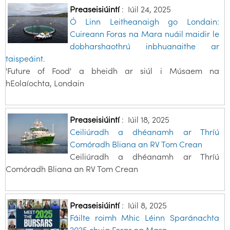
Preaseisiúintí
:
Iúil 24, 2025
Ó Linn Leitheanaigh go Londain:
Cuireann Foras na Mara nuáil maidir le
dobharshaothrú inbhuanaithe ar
taispeáint.
'Future of Food' a bheidh ar siúl i Músaem na
hEolaíochta, Londain
Preaseisiúintí
:
Iúil 18, 2025
Ceiliúradh a dhéanamh ar Thríú
Comóradh Bliana an RV Tom Crean
Ceiliúradh a dhéanamh ar Thríú
Comóradh Bliana an RV Tom Crean
Preaseisiúintí
:
Iúil 8, 2025
Fáilte roimh Mhic Léinn Sparánachta
2025 chuig Foras na Mara