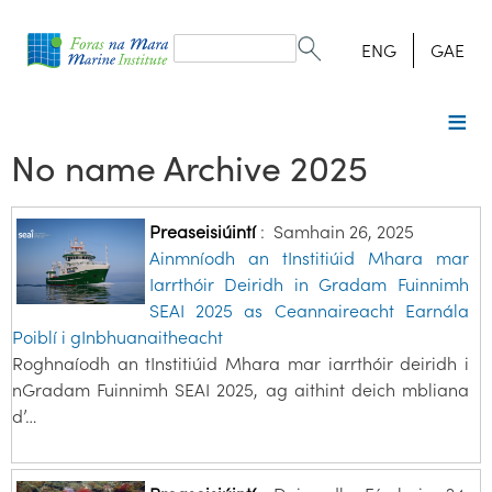
Search
form
Search
ENG
GAE
No name Archive 2025
Preaseisiúintí
:
Samhain 26, 2025
Ainmníodh an tInstitiúid Mhara mar
Iarrthóir Deiridh in Gradam Fuinnimh
SEAI 2025 as Ceannaireacht Earnála
Poiblí i gInbhuanaitheacht
Roghnaíodh an tInstitiúid Mhara mar iarrthóir deiridh i
nGradam Fuinnimh SEAI 2025, ag aithint deich mbliana
d’…