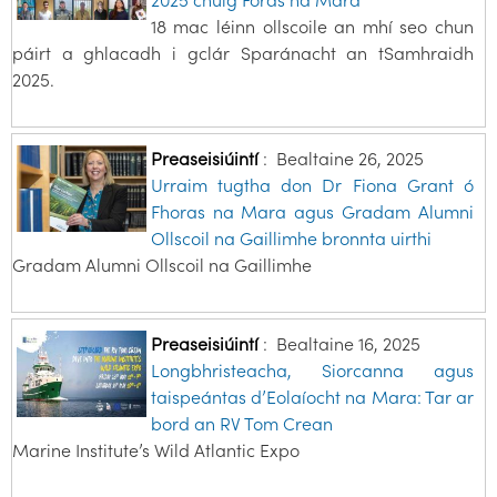
18 mac léinn ollscoile an mhí seo chun
páirt a ghlacadh i gclár Sparánacht an tSamhraidh
2025.
Preaseisiúintí
:
Bealtaine 26, 2025
Urraim tugtha don Dr Fiona Grant ó
Fhoras na Mara agus Gradam Alumni
Ollscoil na Gaillimhe bronnta uirthi
Gradam Alumni Ollscoil na Gaillimhe
Preaseisiúintí
:
Bealtaine 16, 2025
Longbhristeacha, Siorcanna agus
taispeántas d’Eolaíocht na Mara: Tar ar
bord an RV Tom Crean
Marine Institute’s Wild Atlantic Expo