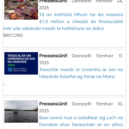
Preaseisiúintí
:
Deireadh Fómhair 24,
2025
Tá an Institiúid Mhuirí tar éis maoiniú
€1.5 milliún a cheadú do thionscadal
mór uile-oileánda maidir le hathbhunú an dúlra.
BRICONS
Preaseisiúintí
:
Deireadh Fómhair 17,
2025
Treochlár maidir le Gníomhú ar son na
hAeráide foilsithe ag Foras na Mara
…
Preaseisiúintí
:
Deireadh Fómhair 10,
2025
Baoi sonraí nua a úsáidtear ag Loch na
Foirnéise chun faireachán ar an athrú