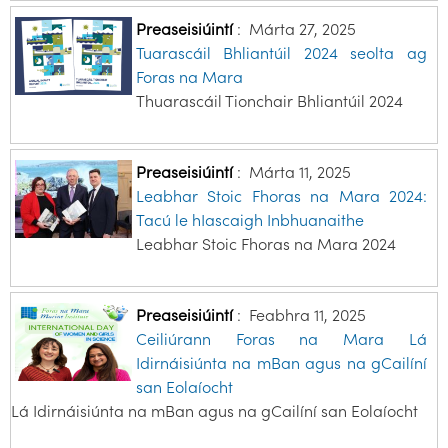
Preaseisiúintí
:
Márta 27, 2025
Tuarascáil Bhliantúil 2024 seolta ag
Foras na Mara
Thuarascáil Tionchair Bhliantúil 2024
Preaseisiúintí
:
Márta 11, 2025
Leabhar Stoic Fhoras na Mara 2024:
Tacú le hIascaigh Inbhuanaithe
Leabhar Stoic Fhoras na Mara 2024
Preaseisiúintí
:
Feabhra 11, 2025
Ceiliúrann Foras na Mara Lá
Idirnáisiúnta na mBan agus na gCailíní
san Eolaíocht
Lá Idirnáisiúnta na mBan agus na gCailíní san Eolaíocht