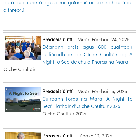
aeráide a neartú agus chun gníomhú ar son na haeráide
a threorú.
…
Preaseisiúintí
:
Meán Fómhair 24, 2025
Déanann breis agus 600 cuairteoir
ceiliúradh ar an Oíche Chultúir ag A
Night to Sea de chuid Fhoras na Mara
Oíche Chultúir
Preaseisiúintí
:
Meán Fómhair 5, 2025
Cuireann Foras na Mara ‘A Night To
Sea’ i láthair d’Oíche Chultúir 2025
Oíche Chultúir 2025
Preaseisiúintí
:
Lúnasa 19, 2025