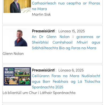
Cathaoirleach nua ceaptha ar Fhoras
na Mara
Martin Sisk
Preaseisiúintí
:
Lúnasa 15, 2025
An Dr Glenn Nolan i gceannas ar
Sheirbhísí Comhshaoil Mhuirí agus
Sábháilteachta Bia ag Foras na Mara
Glenn Nolan
Preaseisiúintí
:
Lúnasa 6, 2025
Ceiliúrann Foras na Mara Nuálaíocht
agus Barr Feabhais ag Lá Tíolactha
Sparánachta 2025
Lá bliantúil um Chur i Láthair Sparánachta